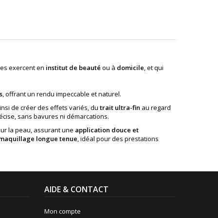
lles exercent en
institut de beauté
ou à
domicile
, et qui
s
, offrant un rendu impeccable et naturel.
nsi de créer des effets variés, du
trait ultra-fin
au regard
précise, sans bavures ni démarcations.
ur la peau, assurant une
application douce et
maquillage longue tenue
, idéal pour des prestations
AIDE & CONTACT
Mon compte