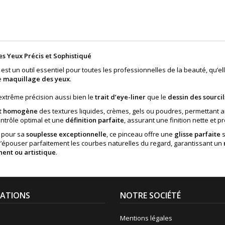
es Yeux Précis et Sophistiqué
est un outil essentiel pour toutes les professionnelles de la beauté, qu’e
e
maquillage des yeux
.
 extrême précision aussi bien le
trait d’eye-liner
que le
dessin des sourcil
 et homogène
des textures liquides, crèmes, gels ou poudres, permettant ai
ontrôle optimal et une
définition parfaite
, assurant une finition nette et 
 pour sa
souplesse exceptionnelle
, ce pinceau offre une
glisse parfaite
s
t d’épouser parfaitement les courbes naturelles du regard, garantissant un
ent ou artistique
.
ATIONS
NOTRE SOCIÉTÉ
Mentions légales