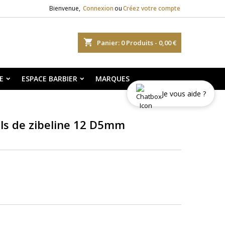
Bienvenue,
Connexion
ou
Créez votre compte
shopping_cart
Panier:
0
Produits - 0,00 €
E
ESPACE BARBIER
MARQUES
Je vous aide ?
ils de zibeline 12 D5mm