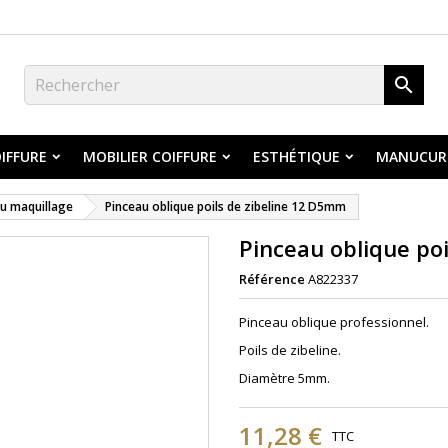

IFFURE
MOBILIER COIFFURE
ESTHÉTIQUE
MANUCUR
u maquillage
Pinceau oblique poils de zibeline 12 D5mm
Pinceau oblique po
Référence
A822337
Pinceau
o
blique
professionnel.
Poils de zibeline.
Diamètre 5mm.
11,28 €
TTC