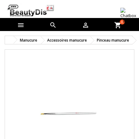
0



shopping_cart
Manucure
Accessoires manucure
Pinceau manucure