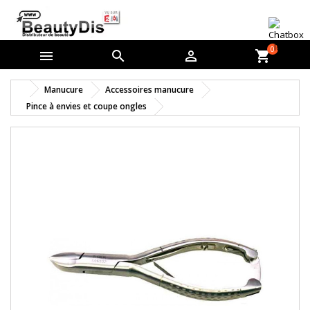
0



shopping_cart
Manucure
Accessoires manucure
Pince à envies et coupe ongles