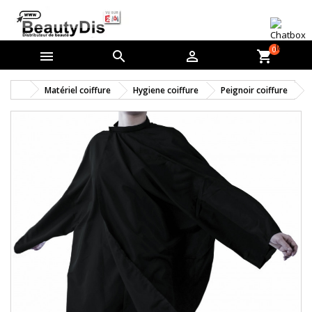
0



shopping_cart
Matériel coiffure
Hygiene coiffure
Peignoir coiffure