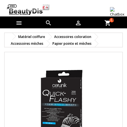
0



shopping_cart
Matériel coiffure
Accessoires coloration
Accessoires mèches
Papier pointe et mèches