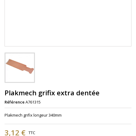
Plakmech grifix extra dentée
Référence
A761315
Plakmech grifix longeur 340mm
3,12 €
TTC