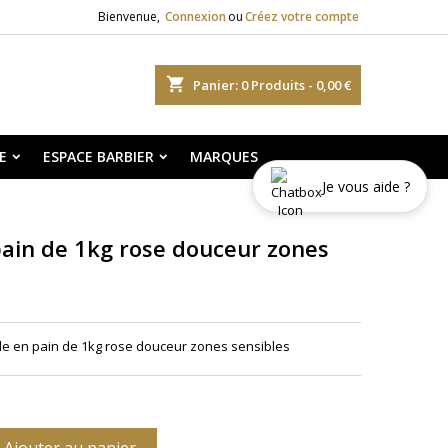
Bienvenue,
Connexion
ou
Créez votre compte
shopping_cart
Panier:
0
Produits - 0,00 €
E
ESPACE BARBIER
MARQUES
Je vous aide ?
pain de 1kg rose douceur zones
le en pain de 1kg rose douceur zones sensibles