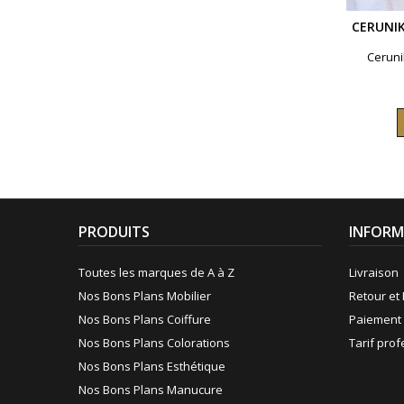
CERUNIK
Ceruni
PRODUITS
INFORM
Toutes les marques de A à Z
Livraison
Nos Bons Plans Mobilier
Retour et 
Nos Bons Plans Coiffure
Paiement 
Nos Bons Plans Colorations
Tarif pro
Nos Bons Plans Esthétique
Nos Bons Plans Manucure