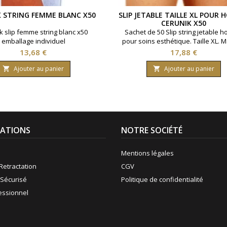
 STRING FEMME BLANC X50
SLIP JETABLE TAILLE XL POUR
CERUNIK X50
k slip femme string blanc x50
Sachet de 50 Slip string jetable
emballage individuel
pour soins esthétique. Taille XL. 
Cerunik.
Prix
Prix
13,68 €
17,88 €
Ajouter au panier
Ajouter au panier


ATIONS
NOTRE SOCIÉTÉ
Mentions légales
Retractation
CGV
Sécurisé
Politique de confidentialité
fessionnel