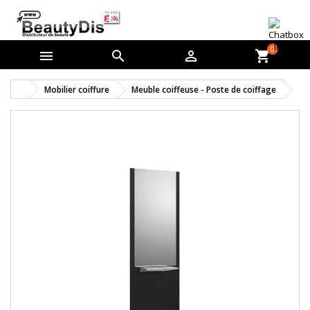
0



shopping_cart
Mobilier coiffure
Meuble coiffeuse - Poste de coiffage