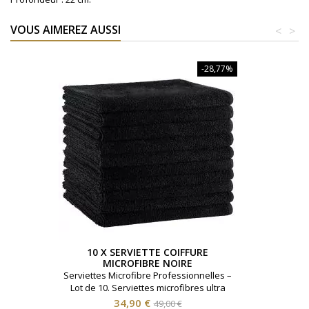
VOUS AIMEREZ AUSSI
<
>
-28,77%
10 X SERVIETTE COIFFURE
MICROFIBRE NOIRE
Serviettes Microfibre Professionnelles –
Lot de 10. Serviettes microfibres ultra
absorbantes idéales pour les salons de
Prix
Prix
34,90 €
49,00 €