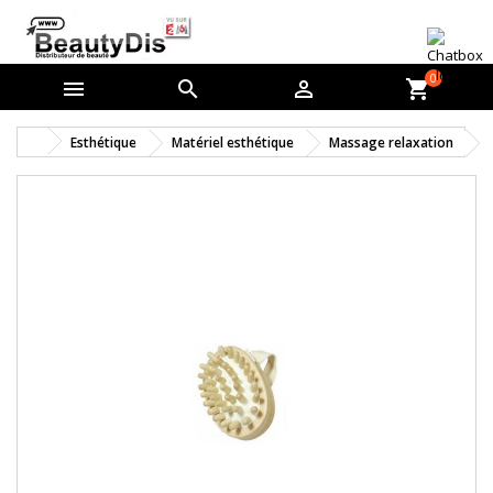
0



shopping_cart
Esthétique
Matériel esthétique
Massage relaxation