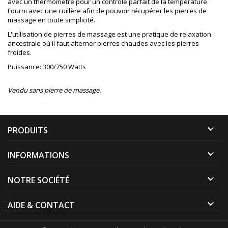
avec un thermomètre pour un contrôle parfait de la température.
Fourni avec une cuillère afin de pouvoir récupérer les pierres de
massage en toute simplicité.
L'utilisation de pierres de massage est une pratique de relaxation
ancestrale où il faut alterner pierres chaudes avec les pierres
froides.
Puissance: 300/750 Watts
Vendu sans pierre de massage.

PRODUITS

INFORMATIONS

NOTRE SOCIÉTÉ

AIDE & CONTACT