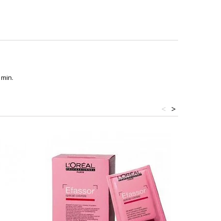
 min.
<
>