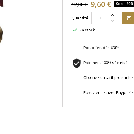
9,60 €
12,00 €
Soit - 20%
Quantité


En stock
Port offert dès 69€*
Paiement 100% sécurisé
Obtenez un tarif pro sur l
Payez en 4x avec Paypal*>