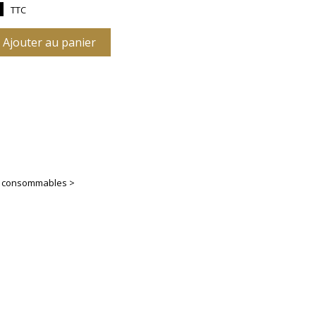
TTC
Ajouter au panier
es consommables >