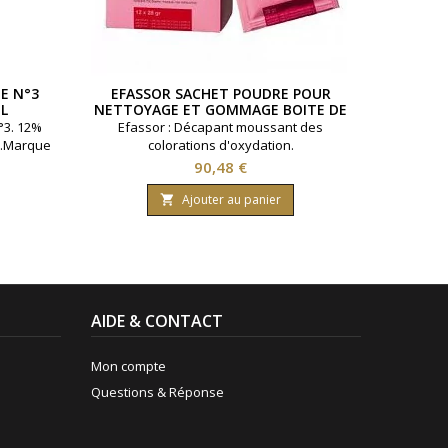
E N°3
EFASSOR SACHET POUDRE POUR
EFASSO
L
NETTOYAGE ET GOMMAGE BOITE DE
12 SACHETS DE 28GR
°3. 12%
Efassor : Décapant moussant des
Efass
e.Marque
colorations d'oxydation.
Efas
nce 1000
Prix
90,48 €
Ajouter au panier

AIDE & CONTACT
Mon compte
Questions & Réponse