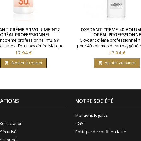
ANT CRÈME 30 VOLUME N°2
OXYDANT CRÈME 40 VOLUM
'ORÉAL PROFESSIONNEL
L'ORÉAL PROFESSIONNE
t crème professionnel n°2. 9%
Oxydant crème professionnel n
 volumes d'eau oxygénée.Marque
pour 40 volumes d'eau oxygéné
al Professionnel.Contenance 1000
: L'Oréal Professionnel.Contena
Prix
Prix
17,94 €
17,94 €
ml.
ml.
Ajouter au panier
Ajouter au panier


ATIONS
NOTRE SOCIÉTÉ
Mentions légales
Retractation
CGV
Sécurisé
Politique de confidentialité
fessionnel