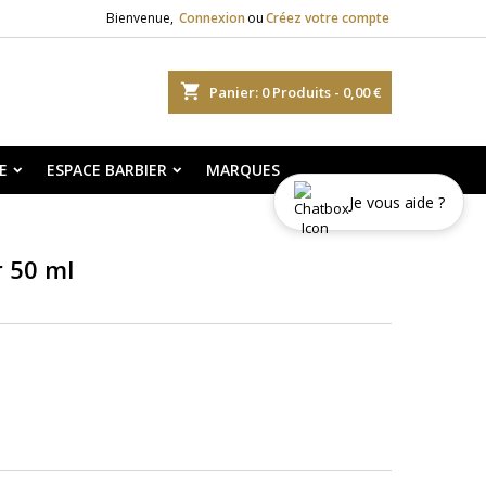
Bienvenue,
Connexion
ou
Créez votre compte
shopping_cart
Panier:
0
Produits - 0,00 €
E
ESPACE BARBIER
MARQUES
Je vous aide ?
r 50 ml