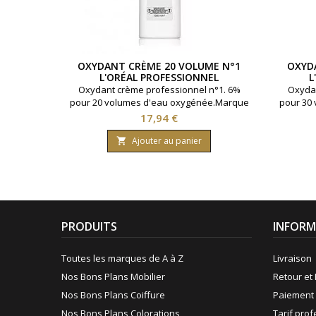
OXYDANT CRÈME 20 VOLUME N°1
OXYD
L'ORÉAL PROFESSIONNEL
L
Oxydant crème professionnel n°1. 6%
Oxydan
pour 20 volumes d'eau oxygénée.Marque
pour 30
: L'Oréal Professionnel.Contenance 1000
: L'Oré
Prix
17,94 €
ml.
Ajouter au panier

PRODUITS
INFORM
Toutes les marques de A à Z
Livraison
Nos Bons Plans Mobilier
Retour et 
Nos Bons Plans Coiffure
Paiement 
Nos Bons Plans Colorations
Tarif pro