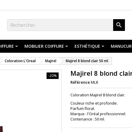

IFFURE
MOBILIER COIFFURE
ESTHÉTIQUE
MANUCUR
Coloration L'Oreal
Majirel
Majirel 8 blond clair 50 ml
Majirel 8 blond clai
-20%
Référence
ML8
Coloration Majirel 8 blond clair.
Couleur riche et profonde.
Parfum floral.
Marque : l'Oréal professionnel.
Contenance : 50 ml.