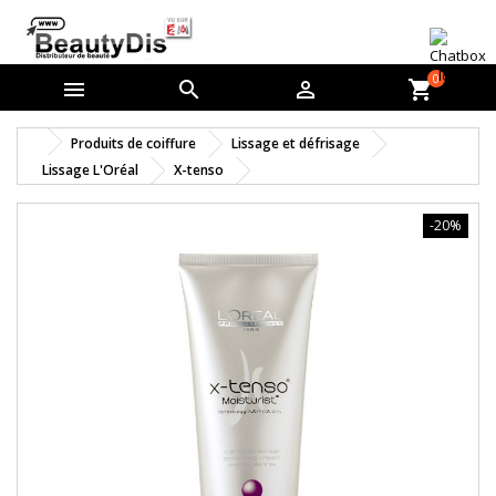
0



shopping_cart
Produits de coiffure
Lissage et défrisage
Lissage L'Oréal
X-tenso
-20%