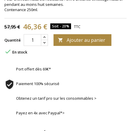
pendant au moins huit semaines.
Contenance 250ml.
46,36 €
57,95 €
Soit - 20%
TTC
Ajouter au panier
Quantité


En stock
Port offert dès 69€*
Paiement 100% sécurisé
Obtenez un tarif pro sur les consommables >
Payez en 4x avec Paypal*>