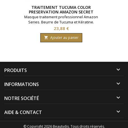
TRAITEMENT TUCUMA COLOR
PRESERVATION AMAZON SECRET
250ML
Masque traitement professionnel Amazon
Series. Beurre de Tucuma et Kératine.
Pour l'entretien hebdomadaire du lissage
Prix
23,88 €
des cheveux colorés et sensibilisés suite
au lavage avec le shampooing de la même
Ajouter au panier

gamme. Anti-UV. Amazon secret.
Contenance du pot 250 ml.

PRODUITS

INFORMATIONS

NOTRE SOCIÉTÉ

AIDE & CONTACT
© Copyright 2026 Beautydis. Tous droits réservés.