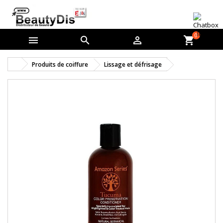
0



shopping_cart
Produits de coiffure
Lissage et défrisage