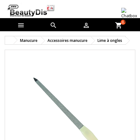
0



shopping_cart
Manucure
Accessoires manucure
Lime à ongles