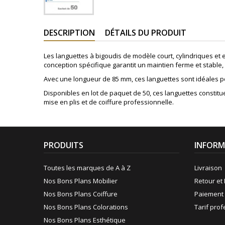
DESCRIPTION
DÉTAILS DU PRODUIT
Les languettes à bigoudis de modèle court, cylindriques et 
conception spécifique garantit un maintien ferme et stable, 
Avec une longueur de 85 mm, ces languettes sont idéales pou
Disponibles en lot de paquet de 50, ces languettes constitue
mise en plis et de coiffure professionnelle.
PRODUITS
INFORM
Toutes les marques de A à Z
Livraison
Nos Bons Plans Mobilier
Retour et 
Nos Bons Plans Coiffure
Paiement 
Nos Bons Plans Colorations
Tarif pro
Nos Bons Plans Esthétique