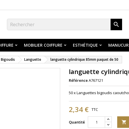

IFFURE
MOBILIER COIFFURE
ESTHÉTIQUE
MANUCUR
Bigoudis
Languette
languette cylindrique 85mm paquet de 50
languette cylindr
Référence
A767121
50 x Languettes bigoudis caoutcho
2,34 €
TTC
Quantité
