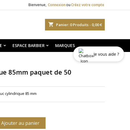
Bienvenue,
Connexion
ou
Créez votre compte
shopping_cart
Panier:
0
Produits - 0,00 €
E
ESPACE BARBIER
MARQUES
Je vous aide ?
ique 85mm paquet de 50
uc cylindrique 85 mm
Ajouter au panier