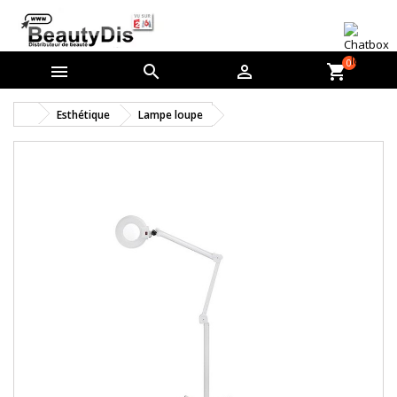
0



shopping_cart
Esthétique
Lampe loupe