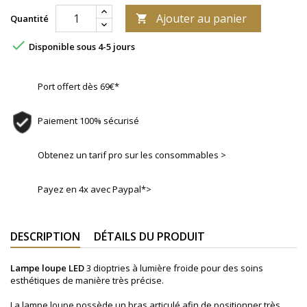
Ajouter au panier
Quantité


Disponible sous 4-5 jours
Port offert dès 69€*
Paiement 100% sécurisé
Obtenez un tarif pro sur les consommables >
Payez en 4x avec Paypal*>
DESCRIPTION
DÉTAILS DU PRODUIT
Lampe loupe LED
3 dioptries à lumière froide pour des soins
esthétiques de manière très précise.
La lampe loupe possède un bras articulé afin de positionner très