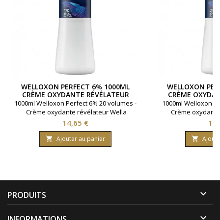
WELLOXON PERFECT 6% 1000ML
WELLOXON PER
CRÈME OXYDANTE RÉVÉLATEUR
CRÈME OXYDAN
WELLA
WE
1000ml Welloxon Perfect 6% 20 volumes -
1000ml Welloxon Pe
Crème oxydante révélateur Wella
Crème oxydante 
Prix
Pri
14,65 €
14,
Ajouter au panier
Ajoute



PRODUITS

INFORMATIONS