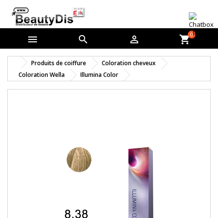
0



shopping_cart
Produits de coiffure
Coloration cheveux
Coloration Wella
Illumina Color