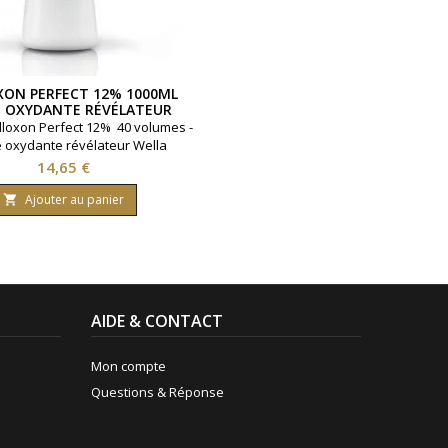
ON PERFECT 12% 1000ML
 OXYDANTE RÉVÉLATEUR
WELLA
loxon Perfect 12% 40 volumes -
oxydante révélateur Wella
Prix
14,65 €
Ajouter au panier

AIDE & CONTACT
Mon compte
Questions & Réponse