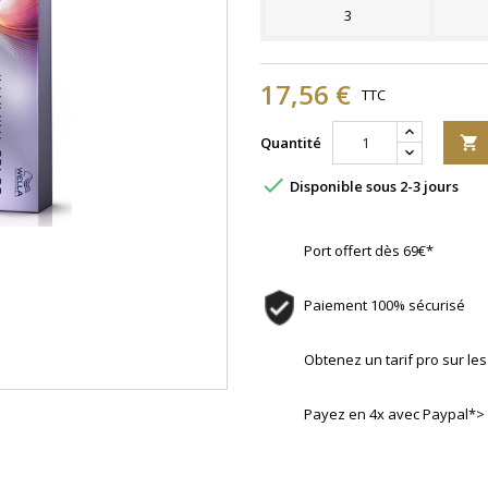
3
17,56 €
TTC
Quantité


Disponible sous 2-3 jours
Port offert dès 69€*
Paiement 100% sécurisé
Obtenez un tarif pro sur l
Payez en 4x avec Paypal*>