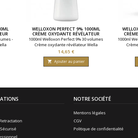
00ML
WELLOXON PERFECT 9% 1000ML
WELLOX
EUR
CRÈME OXYDANTE RÉVÉLATEUR
CRÈME
WELLA
lumes -
1000ml Welloxon Perfect 9% 30 volumes
1000ml Wel
ella
Crème oxydante révélateur Wella
Crème 
Prix
14,65 €
Ajouter au panier

ATIONS
NOTRE SOCIÉTÉ
Mentions légales
Retractation
CGV
Sécurisé
Politique de confidentialité
fessionnel