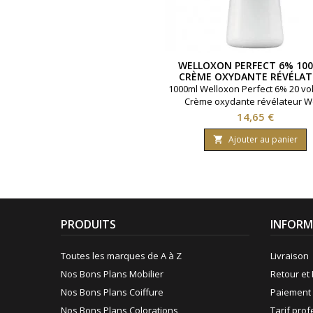
WELLOXON PERFECT 6% 10
CRÈME OXYDANTE RÉVÉLAT
WELLA
1000ml Welloxon Perfect 6% 20 vo
Crème oxydante révélateur W
Prix
14,65 €
Ajouter au panier

PRODUITS
INFORM
Toutes les marques de A à Z
Livraison
Nos Bons Plans Mobilier
Retour et 
Nos Bons Plans Coiffure
Paiement 
Nos Bons Plans Colorations
Tarif pro