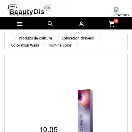
0



shopping_cart
Produits de coiffure
Coloration cheveux
Coloration Wella
Illumina Color