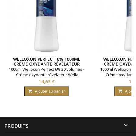
WELLOXON PERFECT 6% 1000ML
WELLOXON PER
CRÈME OXYDANTE RÉVÉLATEUR
CRÈME OXYDAN
WELLA
WE
1000ml Welloxon Perfect 6% 20 volumes -
1000ml Welloxon Pe
Crème oxydante révélateur Wella
Crème oxydante 
Prix
Pri
14,65 €
14,
Ajouter au panier
Ajoute



PRODUITS