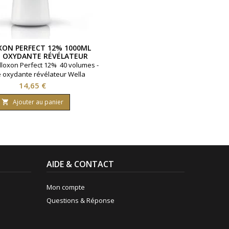
ON PERFECT 12% 1000ML
 OXYDANTE RÉVÉLATEUR
WELLA
loxon Perfect 12% 40 volumes -
oxydante révélateur Wella
Prix
14,65 €
Ajouter au panier

AIDE & CONTACT
Mon compte
Questions & Réponse