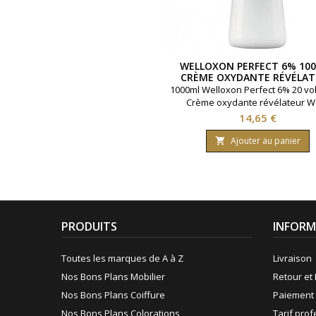
WELLOXON PERFECT 6% 10
CRÈME OXYDANTE RÉVÉLAT
WELLA
1000ml Welloxon Perfect 6% 20 vo
Crème oxydante révélateur W
Prix
14,65 €
Ajouter au panier

PRODUITS
INFORM
Toutes les marques de A à Z
Livraison
Nos Bons Plans Mobilier
Retour et 
Nos Bons Plans Coiffure
Paiement 
Nos Bons Plans Colorations
Tarif pro