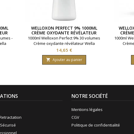
00ML
WELLOXON PERFECT 9% 1000ML
WELLOX
EUR
CRÈME OXYDANTE RÉVÉLATEUR
CRÈME
WELLA
lumes -
1000ml Welloxon Perfect 9% 30 volumes
1000ml Wel
ella
Crème oxydante révélateur Wella
Crème 
Prix
14,65 €
Ajouter au panier

ATIONS
NOTRE SOCIÉTÉ
Mentions légales
Retractation
CGV
Sécurisé
Politique de confidentialité
fessionnel