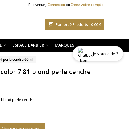
Bienvenue,
Connexion
ou
Créez votre compte
shopping_cart
Panier:
0
Produits - 0,00 €
E
ESPACE BARBIER
MARQUES
Je vous aide ?
nd perle cendre 60ml
 color 7.81 blond perle cendre
81 blond perle cendre