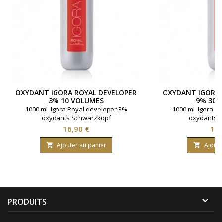
OXYDANT IGORA ROYAL DEVELOPER
OXYDANT IGORA 
3% 10 VOLUMES
9% 30 
1000 ml Igora Royal developer 3%
1000 ml Igora R
oxydants Schwarzkopf
oxydants 
Prix
Pri
16,90 €
16,
Ajouter au panier
Ajoute



PRODUITS