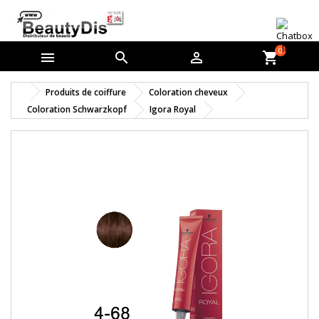
0



shopping_cart
Produits de coiffure
Coloration cheveux
Coloration Schwarzkopf
Igora Royal