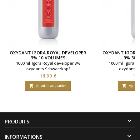
OXYDANT IGORA ROYAL DEVELOPER
OXYDANT IGORA 
3% 10 VOLUMES
9% 30 
1000 ml Igora Royal developer 3%
1000 ml Igora R
oxydants Schwarzkopf
oxydants 
Prix
Pri
16,90 €
16,
Ajouter au panier
Ajoute



PRODUITS

INFORMATIONS