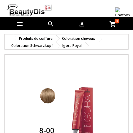
0



shopping_cart
Produits de coiffure
Coloration cheveux
Coloration Schwarzkopf
Igora Royal