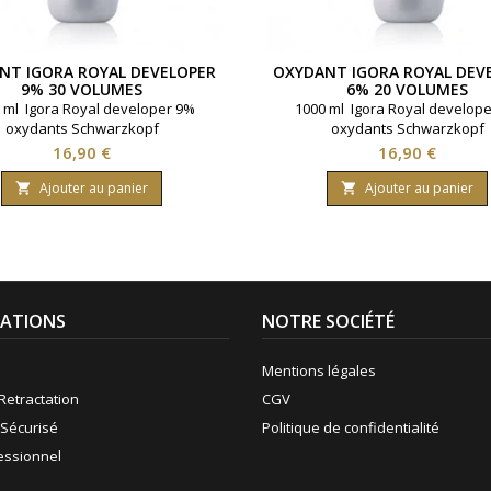
NT IGORA ROYAL DEVELOPER
OXYDANT IGORA ROYAL DEV
9% 30 VOLUMES
6% 20 VOLUMES
 ml Igora Royal developer 9%
1000 ml Igora Royal develop
oxydants Schwarzkopf
oxydants Schwarzkopf
Prix
Prix
16,90 €
16,90 €
Ajouter au panier
Ajouter au panier


ATIONS
NOTRE SOCIÉTÉ
Mentions légales
Retractation
CGV
Sécurisé
Politique de confidentialité
fessionnel