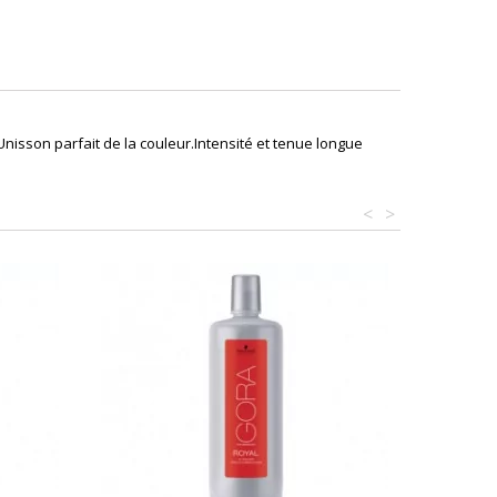
isson parfait de la couleur.Intensité et tenue longue
<
>