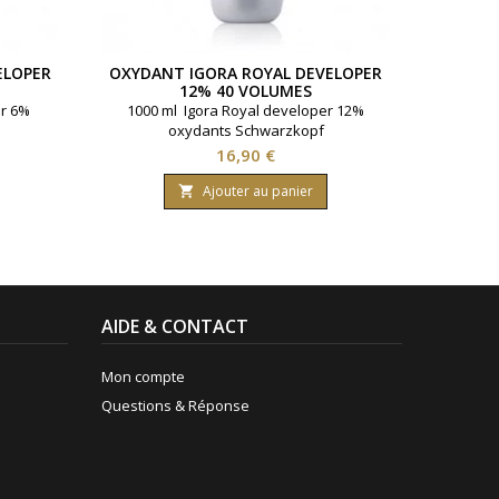
ELOPER
OXYDANT IGORA ROYAL DEVELOPER
12% 40 VOLUMES
er 6%
1000 ml Igora Royal developer 12%
oxydants Schwarzkopf
Prix
16,90 €
Ajouter au panier

AIDE & CONTACT
Mon compte
Questions & Réponse