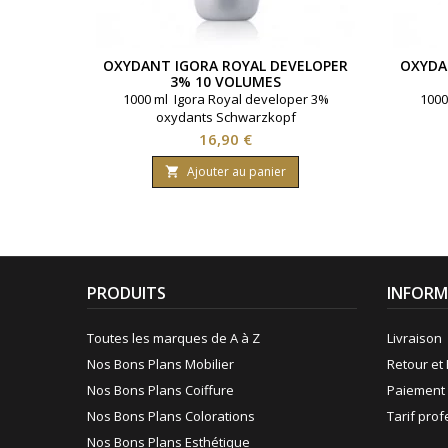
OXYDANT IGORA ROYAL DEVELOPER
OXYDA
3% 10 VOLUMES
1000 ml Igora Royal developer 3%
1000
oxydants Schwarzkopf
Prix
16,90 €
Ajouter au panier

PRODUITS
INFORM
Toutes les marques de A à Z
Livraison
Nos Bons Plans Mobilier
Retour et 
Nos Bons Plans Coiffure
Paiement 
Nos Bons Plans Colorations
Tarif pro
Nos Bons Plans Esthétique