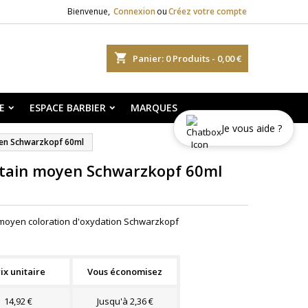
Bienvenue,
Connexion
ou
Créez votre compte
shopping_cart
Panier:
0
Produits - 0,00 €
E
ESPACE BARBIER
MARQUES
Je vous aide ?
yen Schwarzkopf 60ml
âtain moyen Schwarzkopf 60ml
n moyen coloration d'oxydation Schwarzkopf
ix unitaire
Vous économisez
14,92 €
Jusqu'à 2,36 €