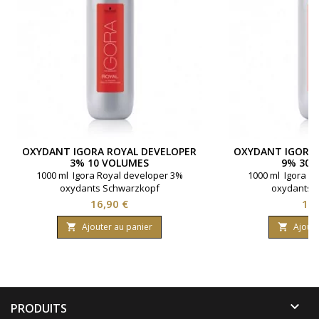
OXYDANT IGORA ROYAL DEVELOPER
OXYDANT IGORA 
3% 10 VOLUMES
9% 30 
1000 ml Igora Royal developer 3%
1000 ml Igora R
oxydants Schwarzkopf
oxydants 
Prix
Pri
16,90 €
16,
Ajouter au panier
Ajoute



PRODUITS