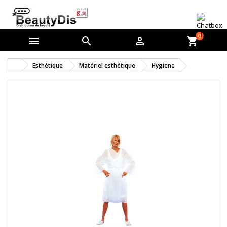
0



shopping_cart
Esthétique
Matériel esthétique
Hygiene