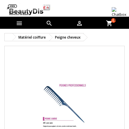
0



shopping_cart
Matériel coiffure
Peigne cheveux