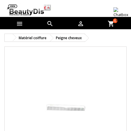
0



shopping_cart
Matériel coiffure
Peigne cheveux