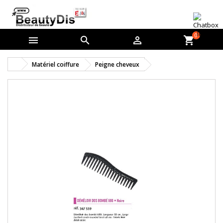
0



shopping_cart
Matériel coiffure
Peigne cheveux