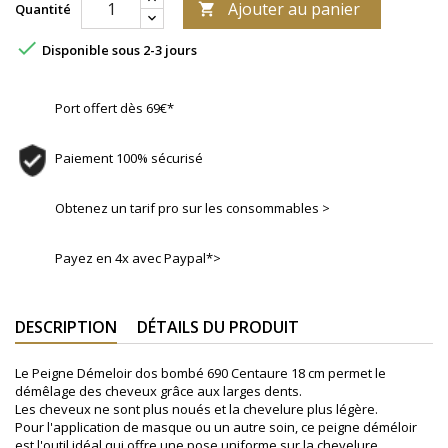
Ajouter au panier
Quantité


Disponible sous 2-3 jours
Port offert dès 69€*
Paiement 100% sécurisé
Obtenez un tarif pro sur les consommables >
Payez en 4x avec Paypal*>
DESCRIPTION
DÉTAILS DU PRODUIT
Le Peigne Démeloir dos bombé 690 Centaure 18 cm permet le
démêlage des cheveux grâce aux larges dents.
Les cheveux ne sont plus noués et la chevelure plus légère.
Pour l'application de masque ou un autre soin, ce peigne déméloir
est l'outil idéal qui offre une pose uniforme sur la chevelure.