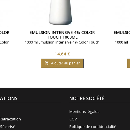
OLOR
EMULSION INTENSIVE 4% COLOR
EMULSI
TOUCH 1000ML
Color
1000 ml Emulsion intensive 4% Color Touch
1000 ml 
Prix
14,64 €
Ajouter au panier

ATIONS
NOTRE SOCIÉTÉ
Mentions légales
Retractation
CGV
Sécurisé
Politique de confidentialité