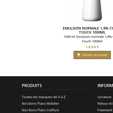
EMULSION NORMALE 1,9% C
TOUCH 1000ML
1000 ml Emulsion normale 1,9% 
Touch 1000ml
Prix
14,64 €
Ajouter au panier

PRODUITS
INFORM
Toutes les marques de A à Z
Livraison
Nos Bons Plans Mobilier
Retour et 
Nos Bons Plans Coiffure
Paiement 