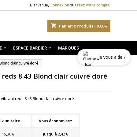
Bienvenue,
Connexion
ou
Créez votre compte
shopping_cart
Panier:
0
Produits - 0,00 €
E
ESPACE BARBIER
MARQUES
Je vous aide ?
Blond clair cuivré doré
 reds 8.43 Blond clair cuivré doré
vibrant reds 8.43 Blond clair cuivré doré
ix unitaire
Vous économisez
15,30 €
Jusqu'à 2,42 €