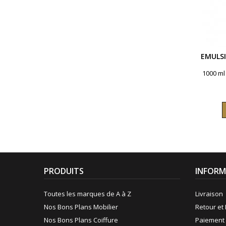
EMULS
1000 ml
PRODUITS
INFORM
Toutes les marques de A à Z
Livraison
Nos Bons Plans Mobilier
Retour et 
Nos Bons Plans Coiffure
Paiement 