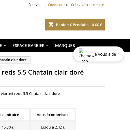
Bienvenue,
Connexion
ou
Créez votre compte
shopping_cart
Panier:
0
Produits - 0,00 €
E
ESPACE BARBIER
MARQUES
Je vous aide ?
hatain clair doré
 reds 5.5 Chatain clair doré
vibrant reds 5.5 Chatain clair doré
ix unitaire
Vous économisez
15,30 €
Jusqu'à 2,42 €