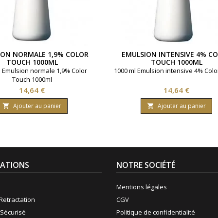
ION NORMALE 1,9% COLOR
EMULSION INTENSIVE 4% C
TOUCH 1000ML
TOUCH 1000ML
 Emulsion normale 1,9% Color
1000 ml Emulsion intensive 4% Colo
Touch 1000ml
Prix
Prix
14,64 €
14,64 €
Ajouter au panier
Ajouter au panier


ATIONS
NOTRE SOCIÉTÉ
Mentions légales
Retractation
CGV
Sécurisé
Politique de confidentialité