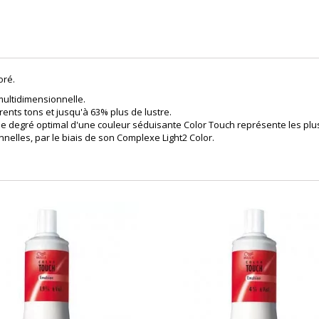
oré.
ultidimensionnelle.
rents tons et jusqu'à 63% plus de lustre.
 le degré optimal d'une couleur séduisante Color Touch représente les plu
elles, par le biais de son Complexe Light2 Color.