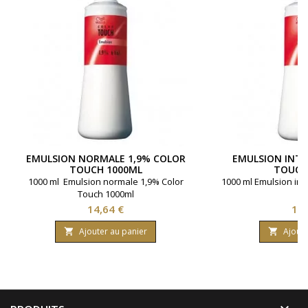
EMULSION NORMALE 1,9% COLOR
EMULSION INTE
TOUCH 1000ML
TOUCH
1000 ml Emulsion normale 1,9% Color
1000 ml Emulsion int
Touch 1000ml
Prix
Pri
14,64 €
14,
Ajouter au panier
Ajoute

