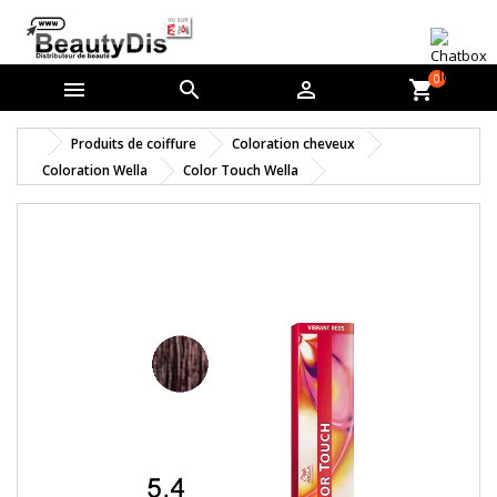
0



shopping_cart
Produits de coiffure
Coloration cheveux
Coloration Wella
Color Touch Wella