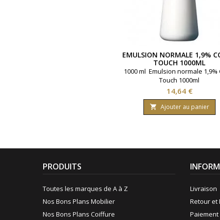
EMULSION NORMALE 1,9% C
TOUCH 1000ML
1000 ml Emulsion normale 1,9% 
Touch 1000ml
Prix
14,64 €
Ajouter au panier

PRODUITS
INFORM
Toutes les marques de A à Z
Livraison
Nos Bons Plans Mobilier
Retour et 
Nos Bons Plans Coiffure
Paiement 