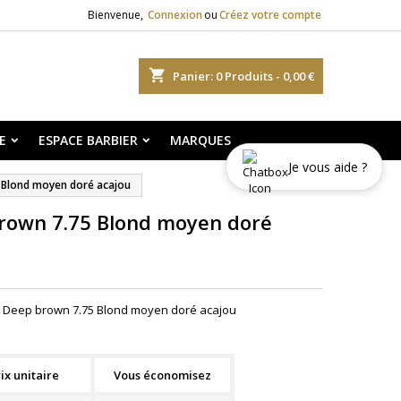
Bienvenue,
Connexion
ou
Créez votre compte
shopping_cart
Panier:
0
Produits - 0,00 €
E
ESPACE BARBIER
MARQUES
Je vous aide ?
 Blond moyen doré acajou
brown 7.75 Blond moyen doré
ch Deep brown 7.75 Blond moyen doré acajou
ix unitaire
Vous économisez