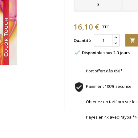
3
16,10 €
TTC
Quantité


Disponible sous 2-3 jours
Port offert dès 69€*
Paiement 100% sécurisé
Obtenez un tarif pro sur l
Payez en 4x avec Paypal*>