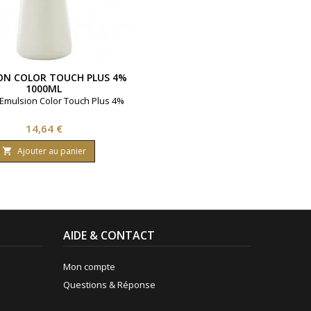
ON COLOR TOUCH PLUS 4%
1000ML
Emulsion Color Touch Plus 4%
Prix
14,64 €
Ajouter au panier

AIDE & CONTACT
Mon compte
Questions & Réponse