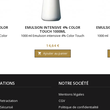
OLOR
EMULSION INTENSIVE 4% COLOR
EMULSI
TOUCH 1000ML
Color
1000 ml Emulsion intensive 4% Color Touch
1000 ml 
Prix
14,64 €
Ajouter au panier

ATIONS
NOTRE SOCIÉTÉ
Mentions légales
Retractation
CGV
Sécurisé
Politique de confidentialité