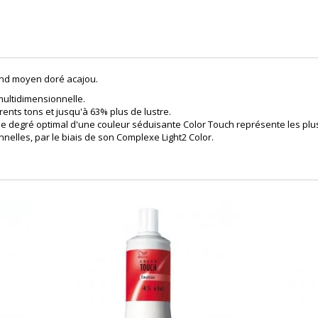
ond moyen doré acajou.
ultidimensionnelle.
rents tons et jusqu'à 63% plus de lustre.
 le degré optimal d'une couleur séduisante Color Touch représente les plu
elles, par le biais de son Complexe Light2 Color.