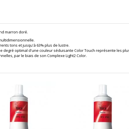
ond marron doré.
ultidimensionnelle.
rents tons et jusqu'à 63% plus de lustre.
 le degré optimal d'une couleur séduisante Color Touch représente les plu
elles, par le biais de son Complexe Light2 Color.