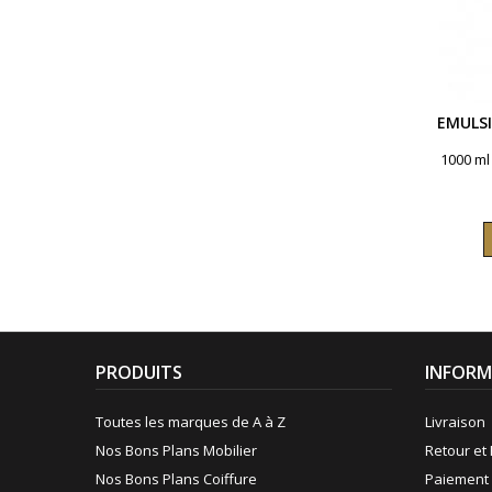
EMULS
1000 ml
PRODUITS
INFORM
Toutes les marques de A à Z
Livraison
Nos Bons Plans Mobilier
Retour et 
Nos Bons Plans Coiffure
Paiement 