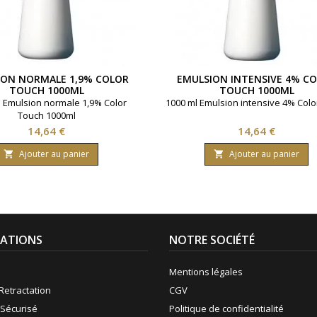
ION NORMALE 1,9% COLOR
EMULSION INTENSIVE 4% C
TOUCH 1000ML
TOUCH 1000ML
 Emulsion normale 1,9% Color
1000 ml Emulsion intensive 4% Colo
Touch 1000ml
Prix
Prix
14,64 €
14,64 €
Ajouter au panier
Ajouter au panier


ATIONS
NOTRE SOCIÉTÉ
Mentions légales
Retractation
CGV
Sécurisé
Politique de confidentialité