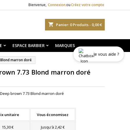
Bienvenue,
Connexion
ou
Créez votre compte
shopping_cart
Panier:
0
Produits - 0,00 €
E
ESPACE BARBIER
MARQUES
Je vous aide ?
 Blond marron doré
rown 7.73 Blond marron doré
h Deep brown 7.73 Blond marron doré
ix unitaire
Vous économisez
15,30 €
Jusqu'à 2,42 €