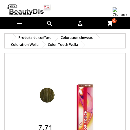
0



shopping_cart
Produits de coiffure
Coloration cheveux
Coloration Wella
Color Touch Wella