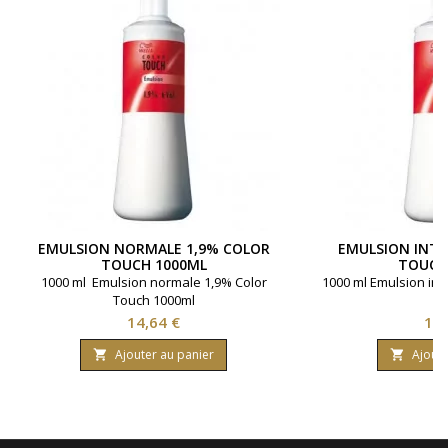
EMULSION NORMALE 1,9% COLOR
EMULSION INTE
TOUCH 1000ML
TOUCH
1000 ml Emulsion normale 1,9% Color
1000 ml Emulsion int
Touch 1000ml
Prix
Pri
14,64 €
14,
Ajouter au panier
Ajoute

