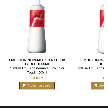
EMULSION NORMALE 1,9% COLOR
EMULSION INTE
TOUCH 1000ML
TOUCH
1000 ml Emulsion normale 1,9% Color
1000 ml Emulsion int
Touch 1000ml
Prix
Pri
14,64 €
14,
Ajouter au panier
Ajoute

