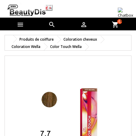
0



shopping_cart
Produits de coiffure
Coloration cheveux
Coloration Wella
Color Touch Wella