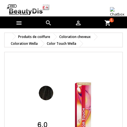
0



shopping_cart
Produits de coiffure
Coloration cheveux
Coloration Wella
Color Touch Wella