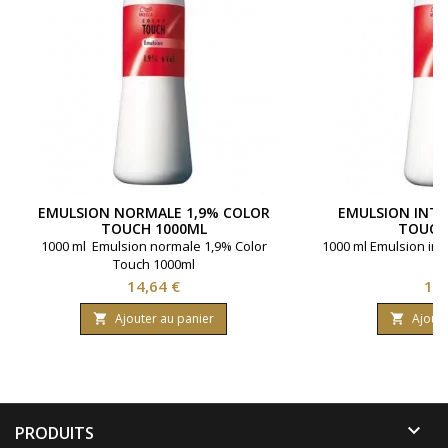
EMULSION NORMALE 1,9% COLOR
EMULSION INTE
TOUCH 1000ML
TOUCH
1000 ml Emulsion normale 1,9% Color
1000 ml Emulsion int
Touch 1000ml
Prix
Pri
14,64 €
14,
Ajouter au panier
Ajoute



PRODUITS