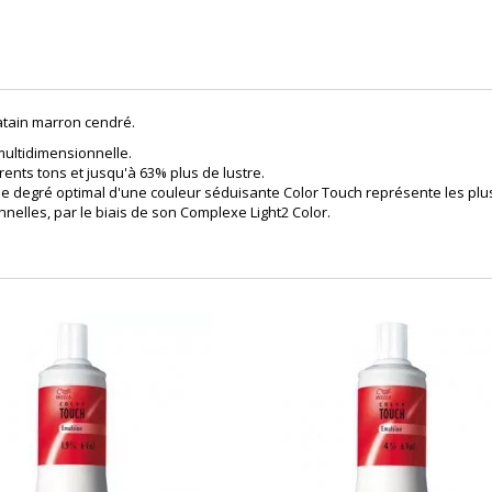
atain marron cendré.
ultidimensionnelle.
rents tons et jusqu'à 63% plus de lustre.
 le degré optimal d'une couleur séduisante Color Touch représente les plu
elles, par le biais de son Complexe Light2 Color.