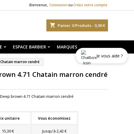
Bienvenue,
Connexion
ou
Créez votre compte
shopping_cart
Panier:
0
Produits - 0,00 €
E
ESPACE BARBIER
MARQUES
Je vous aide ?
 Chatain marron cendré
brown 4.71 Chatain marron cendré
h Deep brown 4.71 Chatain marron cendré
ix unitaire
Vous économisez
15,30 €
Jusqu'à 2,42 €