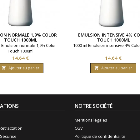
ION NORMALE 1,9% COLOR
EMULSION INTENSIVE 4% C
TOUCH 1000ML
TOUCH 1000ML
 Emulsion normale 1,9% Color
1000 ml Emulsion intensive 4% Colo
Touch 1000ml
Prix
Prix
14,64 €
14,64 €
Ajouter au panier
Ajouter au panier


ATIONS
NOTRE SOCIÉTÉ
Mentions légales
Retractation
CGV
Sécurisé
Politique de confidentialité