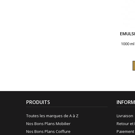
EMULS
1000 ml
PRODUITS
INFORM
Toutes les marques de A à Z
Livraison
Nos Bons Plans Mobilier
Retour et 
Nos Bons Plans Coiffure
Paiement 