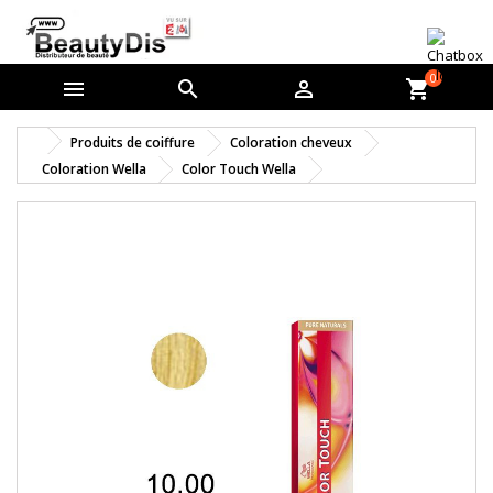
0



shopping_cart
Produits de coiffure
Coloration cheveux
Coloration Wella
Color Touch Wella