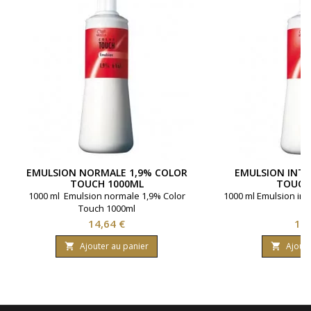
EMULSION NORMALE 1,9% COLOR
EMULSION INTE
TOUCH 1000ML
TOUCH
1000 ml Emulsion normale 1,9% Color
1000 ml Emulsion int
Touch 1000ml
Prix
Pri
14,64 €
14,
Ajouter au panier
Ajoute

