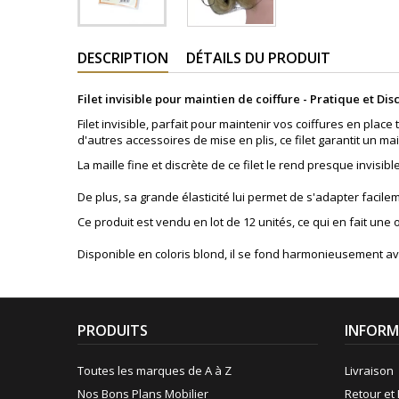
DESCRIPTION
DÉTAILS DU PRODUIT
Filet invisible pour maintien de coiffure - Pratique et Disc
Filet invisible, parfait pour maintenir vos coiffures en pl
d'autres accessoires de mise en plis, ce filet garantit un ma
La maille fine et discrète de ce filet le rend presque invisi
De plus, sa grande élasticité lui permet de s'adapter facileme
Ce produit est vendu en lot de 12 unités, ce qui en fait un
Disponible en coloris blond, il se fond harmonieusement av
PRODUITS
INFORM
Toutes les marques de A à Z
Livraison
Nos Bons Plans Mobilier
Retour et 