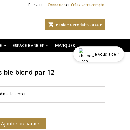
Bienvenue,
Connexion
ou
Créez votre compte
shopping_cart
Panier:
0
Produits - 0,00 €
E
ESPACE BARBIER
MARQUES
Je vous aide ?
sible blond par 12
nd maille secret
Ajouter au panier