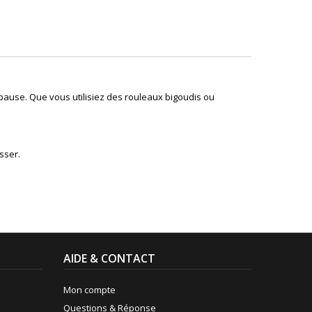
 pause. Que vous utilisiez des rouleaux bigoudis ou
.
isser.
AIDE & CONTACT
Mon compte
Questions & Réponse