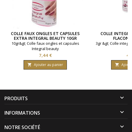
COLLE FAUX ONGLES ET CAPSULES
COLLE INTEGRA
EXTRA INTEGRAL BEAUTY 10GR
FLACON 
10gr&gt; Colle faux ongles et capsules
3gr &gt; Colle integr
Integral beauty
ex
Prix
Pri
7,44 €
4,
Ajouter au panier
Ajoute



PRODUITS

INFORMATIONS

NOTRE SOCIÉTÉ