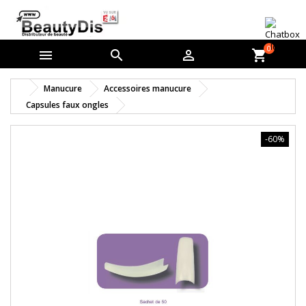
0



shopping_cart
Manucure
Accessoires manucure
Capsules faux ongles
-60%