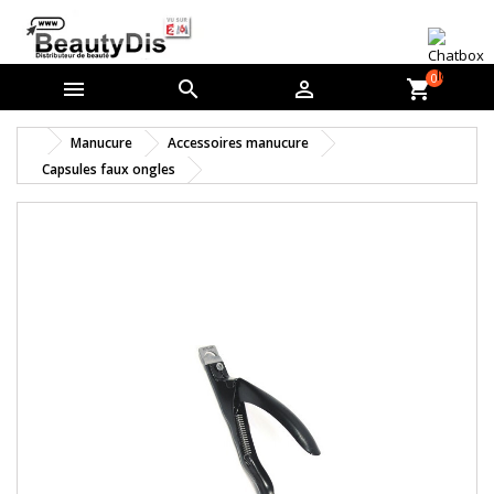
0



shopping_cart
Manucure
Accessoires manucure
Capsules faux ongles