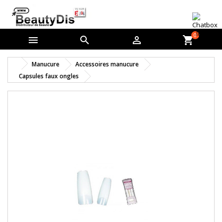
0



shopping_cart
Manucure
Accessoires manucure
Capsules faux ongles