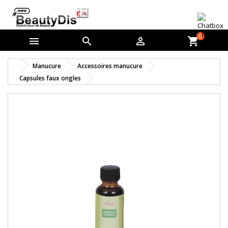
0



shopping_cart
Manucure
Accessoires manucure
Capsules faux ongles