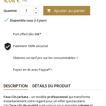
4,08 €
TTC
Ajouter au panier
Quantité


Disponible sous 2-3 jours
Port offert dès 69€*
Paiement 100% sécurisé
Obtenez un tarif pro sur les consommables >
Payez en 4x avec Paypal*>
DESCRIPTION
DÉTAILS DU PRODUIT
Faux Cils
Jarkata
– un modèle
professionnel
qui transforme
instantanément votre regard pour un effet spectaculaire.
Ces
faux cils de qualité
sont conçus pour apporter
volume
et