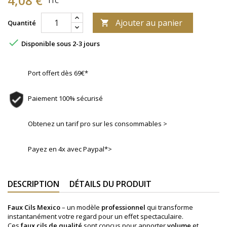
4,08 €
TTC
Ajouter au panier
Quantité


Disponible sous 2-3 jours
Port offert dès 69€*
Paiement 100% sécurisé
Obtenez un tarif pro sur les consommables >
Payez en 4x avec Paypal*>
DESCRIPTION
DÉTAILS DU PRODUIT
Faux Cils
Mexico
– un modèle
professionnel
qui transforme
instantanément votre regard pour un effet spectaculaire.
Ces
faux cils de qualité
sont conçus pour apporter
volume
et