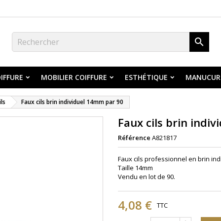

IFFURE
MOBILIER COIFFURE
ESTHÉTIQUE
MANUCUR
ils
Faux cils brin individuel 14mm par 90
Faux cils brin indi
Référence
A821817
Faux cils professionnel en brin ind
Taille
14mm
​Vendu
en lot de 90.
4,08 €
TTC