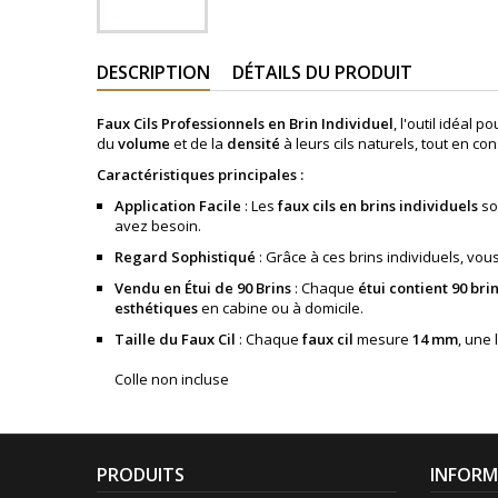
DESCRIPTION
DÉTAILS DU PRODUIT
Faux Cils Professionnels en Brin Individuel
, l'outil idéal p
du
volume
et de la
densité
à leurs cils naturels, tout en co
Caractéristiques principales :
Application Facile
: Les
faux cils en brins individuels
so
avez besoin.
Regard Sophistiqué
: Grâce à ces brins individuels, vo
Vendu en Étui de 90 Brins
: Chaque
étui contient 90 bri
esthétiques
en cabine ou à domicile.
Taille du Faux Cil
: Chaque
faux cil
mesure
14 mm
, une
Colle non incluse
PRODUITS
INFORM