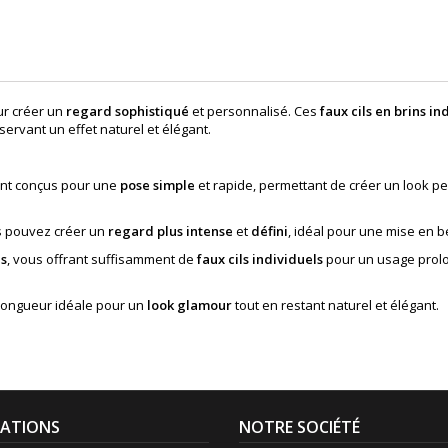
our créer un
regard sophistiqué
et personnalisé. Ces
faux cils en brins in
nservant un effet naturel et élégant.
nt conçus pour une
pose simple
et rapide, permettant de créer un look p
us pouvez créer un
regard plus intense
et
défini
, idéal pour une mise en 
ns
, vous offrant suffisamment de
faux cils individuels
pour un usage prolon
 longueur idéale pour un
look glamour
tout en restant naturel et élégant.
ATIONS
NOTRE SOCIÉTÉ