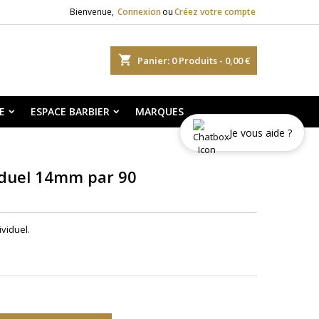
Bienvenue,
Connexion
ou
Créez votre compte
shopping_cart
Panier:
0
Produits - 0,00 €
E
ESPACE BARBIER
MARQUES
Je vous aide ?
viduel 14mm par 90
ividuel.