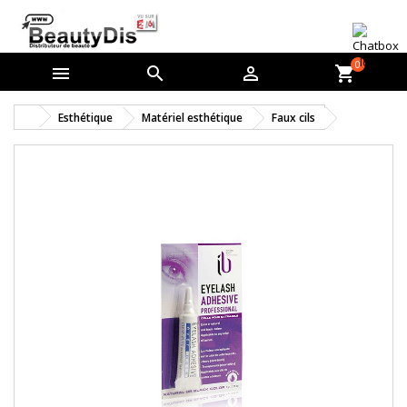
0



shopping_cart
Esthétique
Matériel esthétique
Faux cils