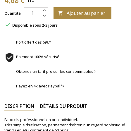
4,68 €
TTC
Ajouter au panier
Quantité


Disponible sous 2-3 jours
Port offert dès 69€*
Paiement 100% sécurisé
Obtenez un tarif pro sur les consommables >
Payez en 4x avec Paypal*>
DESCRIPTION
DÉTAILS DU PRODUIT
Faux cils professionnel en brin
individuel.
Très simple d'utilisation, permettant d'obtenir un regard sophistiqué.
Vendu en étui contenant de 60 brins.