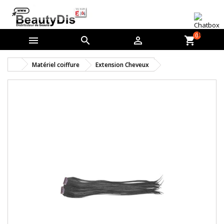
0



shopping_cart
Matériel coiffure
Extension Cheveux