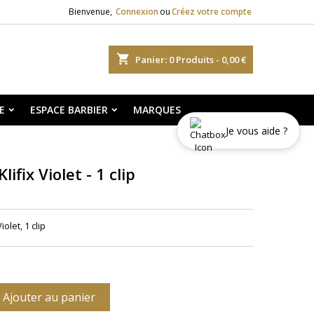
Bienvenue,
Connexion
ou
Créez votre compte
shopping_cart
Panier:
0
Produits - 0,00 €
E
ESPACE BARBIER
MARQUES
Je vous aide ?
ifix Violet - 1 clip
olet, 1 clip
Ajouter au panier